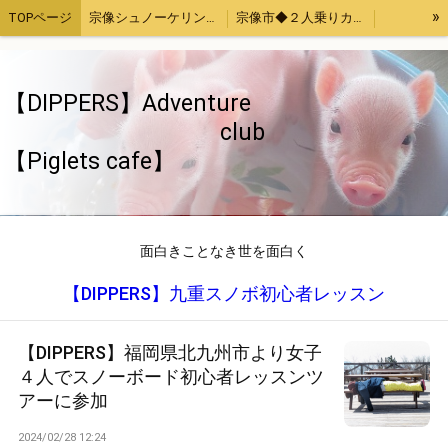
»
TOPページ
宗像シュノーケリング・カヤック体験
宗像市◆２人乗りカヤックレンタル
宗像魚突き・取ったどー！体験
宗像SUP（サップ）体験
宗像手ぶらでバーベキューセットレンタル４時間
福津市アジ釣り体験
【DIPPERS】Adventure
お母さんと子供限定「宗像大島・地島魚釣り」
【Piglets cafe】マイクロブタカフェ福岡店
club
【Piglets cafe】
福岡、熊本、大分出発。綺麗でいい波の宮崎へサーフトリップ
【DIPPERS】福岡・大分・初心者大歓迎スノーボードツアー2023熊本・長崎・佐賀もOK
【DIPPERS】４人グループ限定・福岡山口出発。広島スノーボードツアー
ストレス発散！上司の顔にお茶をぶっかける！あの爽快感を再び～again～
ちゃぶ台返し初心者（作成中）
旅のお供いたします
特定商取引法表記
面白きことなき世を面白く
ウッドチップ販売
面白きことなき世を面白く
【DIPPERS】九重スノボ初心者レッスン
【DIPPERS】福岡県北九州市より女子
４人でスノーボード初心者レッスンツ
アーに参加
2024/02/28 12:24