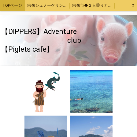
»
TOPページ
宗像シュノーケリング・カヤック体験
宗像市◆２人乗りカヤックレンタル
宗像魚突き・取ったどー！体験
宗像SUP（サップ）体験
宗像手ぶらでバーベキューセットレンタル４時間
福津市アジ釣り体験
【DIPPERS】Adventure
お母さんと子供限定「宗像大島・地島魚釣り」
【Piglets cafe】マイクロブタカフェ福岡店
club
【Piglets cafe】
福岡、熊本、大分出発。綺麗でいい波の宮崎へサーフトリップ
【DIPPERS】福岡・大分・初心者大歓迎スノーボードツアー2023熊本・長崎・佐賀もOK
【DIPPERS】４人グループ限定・福岡山口出発。広島スノーボードツアー
ストレス発散！上司の顔にお茶をぶっかける！あの爽快感を再び～again～
ちゃぶ台返し初心者（作成中）
旅のお供いたします
特定商取引法表記
ウッドチップ販売
面白きことなき世を面白く