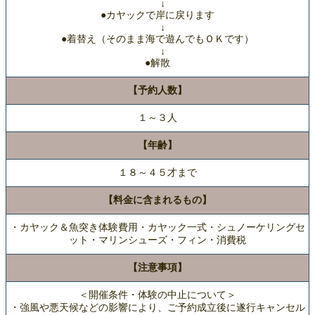
↓
●カヤックで岸に戻ります
↓
●着替え（そのまま海で遊んでもＯＫです）
↓
●解散
【予約人数】
１～３人
【年齢】
１８～４５才まで
【料金に含まれるもの】
・カヤック＆魚突き体験費用・カヤック一式・シュノーケリングセ
ット・マリンシューズ・フィン・消費税
【注意事項】
＜開催条件・体験の中止について＞
・強風や悪天候などの影響により、ご予約成立後に遂行キャンセル