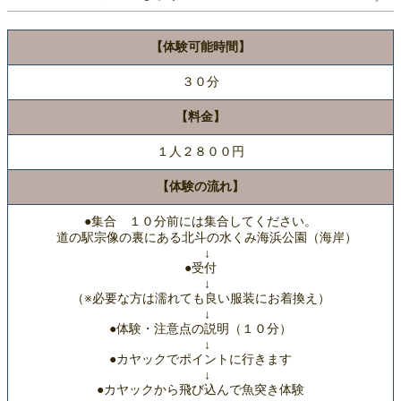
【体験可能時間】
３０分
【料金】
１人２８００円
【体験の流れ】
●集合 １０分前には集合してください。
道の駅宗像の裏にある北斗の水くみ海浜公園（海岸）
↓
●受付
↓
（※必要な方は濡れても良い服装にお着換え）
↓
●体験・注意点の説明（１０分）
↓
●カヤックでポイントに行きます
↓
●カヤックから飛び込んで魚突き体験