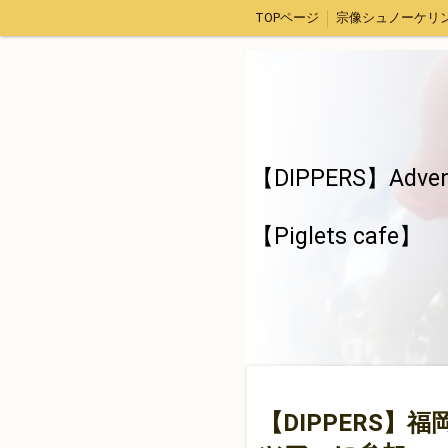
TOPページ
福津市アジ釣り体験
【DIPPERS】４人グループ限定・福岡山口出発。広島スノーボードツアー
面白きことなき世を面白く
【DIPPERS】Adven
clu
【Piglets cafe】
【DIPPERS