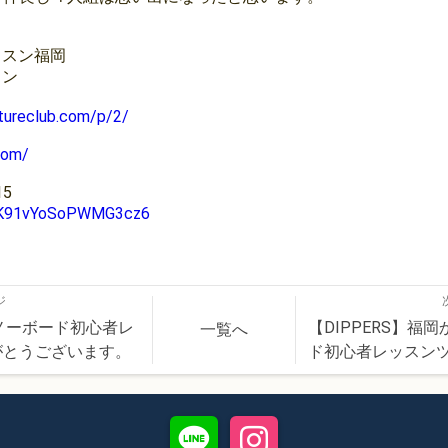
ッスン福岡
ン⁡
tureclub.com/p/2/
com/
5
l/YK91vYoSoPWMG3cz6
ジ
スノーボード初心者レ
【DIPPERS】
一覧へ
がとうございます。
ド初心者レッスン