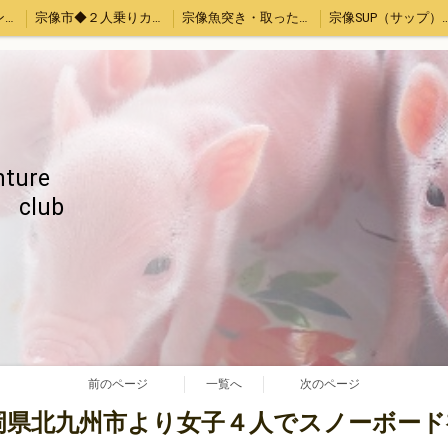
宗像シュノーケリング・カヤック体験
宗像市◆２人乗りカヤックレンタル
宗像魚突き・取ったどー！体験
宗像SUP（サッ
お母さんと子供限定「宗像大島・地島魚釣り」
【Piglets cafe】マイクロブタカフェ福岡店
福岡、熊本、大分出発。綺麗でいい波の宮崎へサーフトリップ
ストレス発散！上司の顔にお茶をぶっかける！あの爽快感を再び～again～
ちゃぶ台返し初心者（作成中）
旅のお供いたします
特定商取引
ture
b
前のページ
一覧へ
次のページ
】福岡県北九州市より女子４人でスノーボー