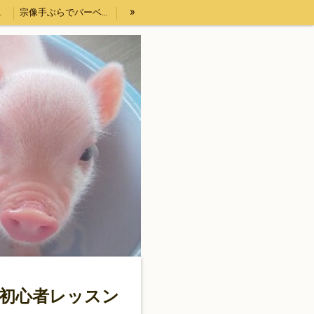
»
プ）体験
宗像手ぶらでバーベキューセットレンタル４時間
【DIPPERS】福岡・大分・初心者大歓迎スノーボードツアー2023熊本・長崎・佐賀もOK
法表記
ウッドチップ販売
ド初心者レッスン