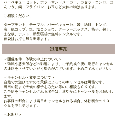
バーベキューセット、ホットサンドメーカー、カセットコンロ、は
んごう、鍋、フライパン、お玉など大体の物はあります。
ご相談ください。
タープテント、テーブル、バーベキュー台、箸、紙皿、トング、
炭、紙コップ、塩、塩コショウ、クーラーボックス、椅子、包丁、
まな板、テント、新品寝袋の無料レンタルです。
寝袋はお持ち帰り出来ます。
【注意事項】
＜開催条件・体験の中止について＞
・強風や悪天候などの影響により、ご予約成立後に遂行キャンセル
の連絡をさせていただく場合がございます。予めご了承ください。
＜キャンセル・変更について＞
自然での遊びですので天候によってのキャンセルは可能です。
当日の朝まで天候の様子をみたい等のご相談もＯＫです。
ご予約をキャンセルされる場合は、速やかにキャンセルをお願いし
ます。
お客様の都合により当日キャンセルされる場合、体験料金の１０
０％を申し受けます。
＜お断り＞