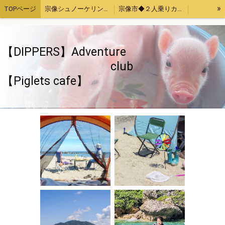
»
TOPページ
宗像シュノーケリング・カヤック体験
宗像市◆２人乗りカヤックレンタル
宗像魚突き・取ったどー！体験
宗像SUP（サップ）体験
宗像手ぶらでバーベキューセットレンタル４時間
福津市アジ釣り体験
【DIPPERS】Adventure
お母さんと子供限定「宗像大島・地島魚釣り」
【Piglets cafe】マイクロブタカフェ福岡店
club
【Piglets cafe】
福岡、熊本、大分出発。綺麗でいい波の宮崎へサーフトリップ
【DIPPERS】福岡・大分・初心者大歓迎スノーボードツアー2023熊本・長崎・佐賀もOK
【DIPPERS】４人グループ限定・福岡山口出発。広島スノーボードツアー
ストレス発散！上司の顔にお茶をぶっかける！あの爽快感を再び～again～
ちゃぶ台返し初心者（作成中）
旅のお供いたします
特定商取引法表記
ウッドチップ販売
面白きことなき世を面白く