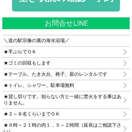
お問合せLINE
＼道の駅宗像の裏の海水浴場／
★手ぶらでＯＫ
★ゴミの回収もします
★テーブル、たき火台、椅子、薪のレンタルです
★トイレ、シャワー、駐車場無料
★貸し切りです。知らない方と一緒に焚火をする事はあ
りません。
★２～８名くらいまでＯＫ
★９時～２１時の内１．５～２時間（延長はご相談下さ
い）