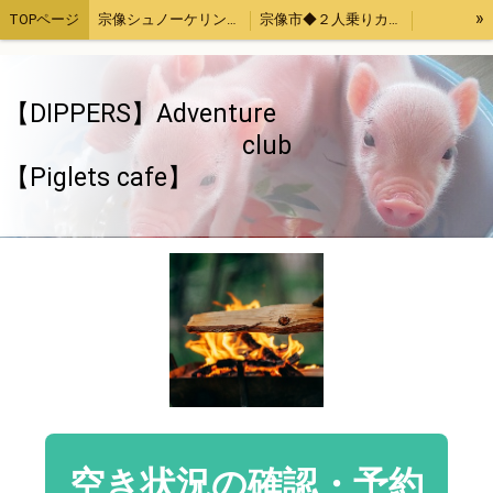
»
TOPページ
宗像シュノーケリング・カヤック体験
宗像市◆２人乗りカヤックレンタル
宗像魚突き・取ったどー！体験
宗像SUP（サップ）体験
宗像手ぶらでバーベキューセットレンタル４時間
福津市アジ釣り体験
【DIPPERS】Adventure
お母さんと子供限定「宗像大島・地島魚釣り」
【Piglets cafe】マイクロブタカフェ福岡店
club
【Piglets cafe】
福岡、熊本、大分出発。綺麗でいい波の宮崎へサーフトリップ
【DIPPERS】福岡・大分・初心者大歓迎スノーボードツアー2023熊本・長崎・佐賀もOK
【DIPPERS】４人グループ限定・福岡山口出発。広島スノーボードツアー
ストレス発散！上司の顔にお茶をぶっかける！あの爽快感を再び～again～
ちゃぶ台返し初心者（作成中）
旅のお供いたします
特定商取引法表記
ウッドチップ販売
面白きことなき世を面白く
空き状況の確認・予約