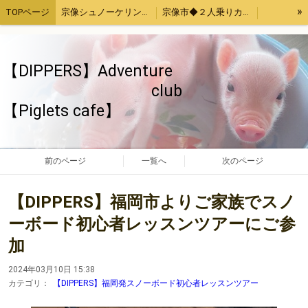
»
TOPページ
宗像シュノーケリング・カヤック体験
宗像市◆２人乗りカヤックレンタル
宗像魚突き・取ったどー！体験
宗像SUP（サップ）体験
宗像手ぶらでバーベキューセットレンタル４時間
福津市アジ釣り体験
【DIPPERS】Adventure
お母さんと子供限定「宗像大島・地島魚釣り」
【Piglets cafe】マイクロブタカフェ福岡店
club
【Piglets cafe】
福岡、熊本、大分出発。綺麗でいい波の宮崎へサーフトリップ
【DIPPERS】福岡・大分・初心者大歓迎スノーボードツアー2023熊本・長崎・佐賀もOK
【DIPPERS】４人グループ限定・福岡山口出発。広島スノーボードツアー
ストレス発散！上司の顔にお茶をぶっかける！あの爽快感を再び～again～
ちゃぶ台返し初心者（作成中）
旅のお供いたします
特定商取引法表記
前のページ
一覧へ
次のページ
ウッドチップ販売
面白きことなき世を面白く
【DIPPERS】福岡市よりご家族でスノ
ーボード初心者レッスンツアーにご参
加
2024年03月10日 15:38
カテゴリ：
【DIPPERS】福岡発スノーボード初心者レッスンツアー