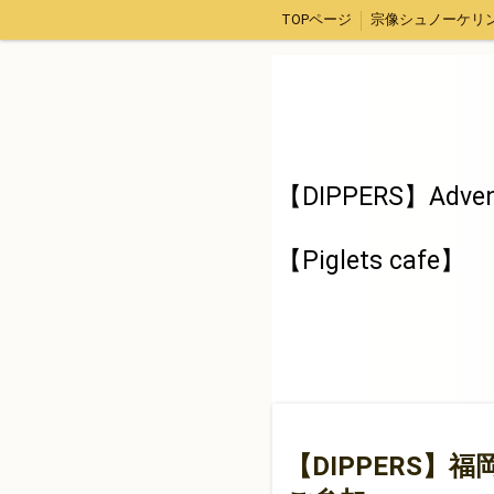
TOPページ
福津市アジ釣り体験
【DIPPERS】４人グループ限定・福岡山口出発。広島スノーボードツアー
面白きことなき世を面白く
【DIPPERS】Adven
clu
【Piglets cafe】
【DIPPERS