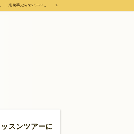
»
プ）体験
宗像手ぶらでバーベキューセットレンタル４時間
【DIPPERS】福岡・大分・初心者大歓迎スノーボードツアー2023熊本・長崎・佐賀もOK
法表記
ウッドチップ販売
レッスンツアーに