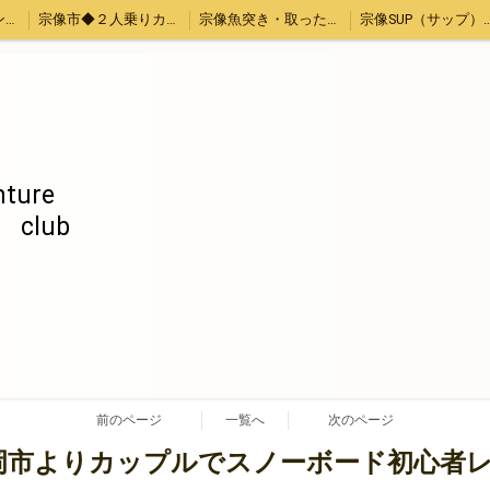
宗像シュノーケリング・カヤック体験
宗像市◆２人乗りカヤックレンタル
宗像魚突き・取ったどー！体験
宗像SUP（サッ
お母さんと子供限定「宗像大島・地島魚釣り」
【Piglets cafe】マイクロブタカフェ福岡店
福岡、熊本、大分出発。綺麗でいい波の宮崎へサーフトリップ
ストレス発散！上司の顔にお茶をぶっかける！あの爽快感を再び～again～
ちゃぶ台返し初心者（作成中）
旅のお供いたします
特定商取引
ture
b
前のページ
一覧へ
次のページ
】福岡市よりカップルでスノーボード初心者